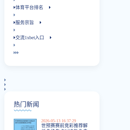
体育平台排名
服务宗旨
交流1xbet入口
热门新闻
2026-05-13 16:37:29
世预赛赛前竞彩推荐解