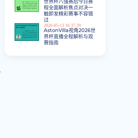
世界杯八强赛后今日赛
程全面解析焦点对决一
触即发精彩赛事不容错
过
2026-05-13 16:37:29
AstonVilla视角2026世
界杯直播全程解析与观
赛指南