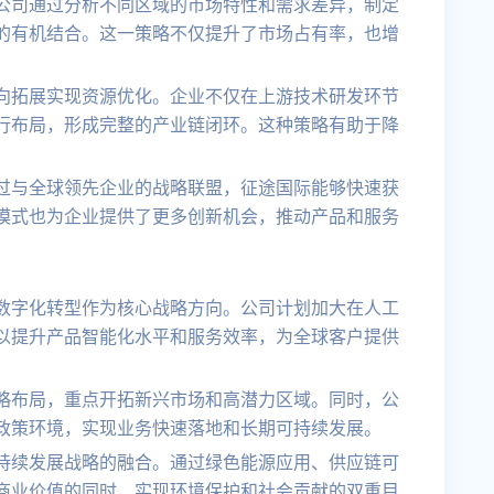
公司通过分析不同区域的市场特性和需求差异，制定
的有机结合。这一策略不仅提升了市场占有率，也增
向拓展实现资源优化。企业不仅在上游技术研发环节
行布局，形成完整的产业链闭环。这种策略有助于降
过与全球领先企业的战略联盟，征途国际能够快速获
模式也为企业提供了更多创新机会，推动产品和服务
数字化转型作为核心战略方向。公司计划加大在人工
以提升产品智能化水平和服务效率，为全球客户提供
略布局，重点开拓新兴市场和高潜力区域。同时，公
政策环境，实现业务快速落地和长期可持续发展。
持续发展战略的融合。通过绿色能源应用、供应链可
商业价值的同时，实现环境保护和社会贡献的双重目