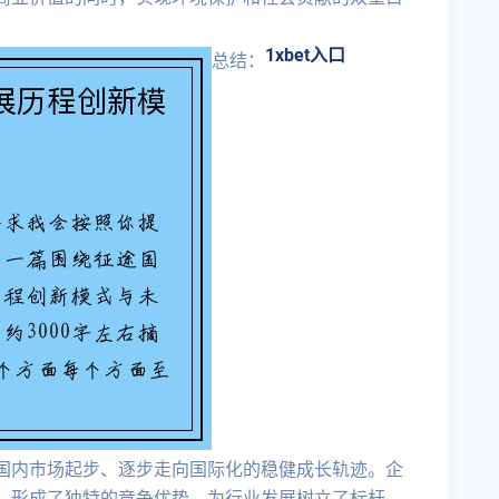
1xbet入口
总结：
国内市场起步、逐步走向国际化的稳健成长轨迹。企
，形成了独特的竞争优势，为行业发展树立了标杆。