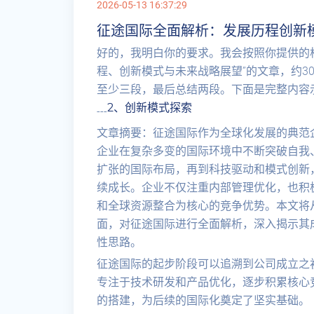
2026-05-13 16:37:29
征途国际全面解析：发展历程创新
好的，我明白你的要求。我会按照你提供的
程、创新模式与未来战略展望”的文章，约30
至少三段，最后总结两段。下面是完整内容
2、创新模式探索
---
文章摘要：征途国际作为全球化发展的典范
企业在复杂多变的国际环境中不断突破自我
扩张的国际布局，再到科技驱动和模式创新
续成长。企业不仅注重内部管理优化，也积
和全球资源整合为核心的竞争优势。本文将
面，对征途国际进行全面解析，深入揭示其
性思路。
征途国际的起步阶段可以追溯到公司成立之
专注于技术研发和产品优化，逐步积累核心
的搭建，为后续的国际化奠定了坚实基础。