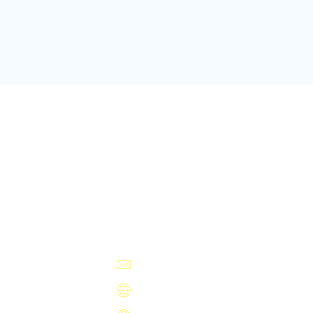
航
Contact Us
+13594780101
网站首页
解读1xbet官网
unwritten@sina.com
体育平台
体育平台排名
https://www.syjxn.com
服务宗旨