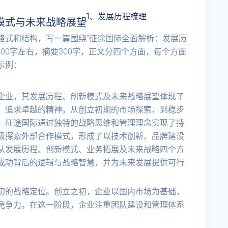
1、发展历程梳理
模式与未来战略展望
格式和结构，写一篇围绕“征途国际全面解析：发展历
00字左右，摘要300字，正文分四个方面，每个方面
示例：
企业，其发展历程、创新模式及未来战略展望体现了
、追求卓越的精神。从创立初期的市场探索，到稳步
，征途国际通过独特的战略思维和管理理念实现了持
极探索外部合作模式，形成了以技术创新、品牌建设
从发展历程、创新模式、业务拓展及未来战略四个方
成功背后的逻辑与战略智慧，并为未来发展提供可行
初的战略定位。创立之初，企业以国内市场为基础，
竞争力。在这一阶段，企业注重团队建设和管理体系