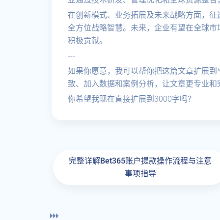
在创新模式、业务拓展及未来战略方面，征
全方位战略智慧。未来，企业有望在全球市
积极贡献。
---
如果你愿意，我可以帮你把这篇文章扩展到**
致、加入数据和案例分析，让文章更专业和
你希望我现在直接扩展到3000字吗？
完整详解bet365账户提款操作流程与注意
事项指导