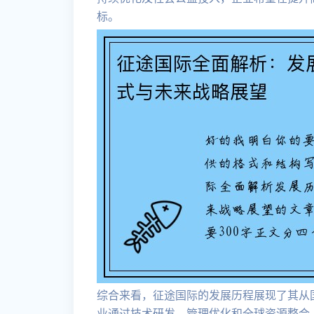
标。
综合来看，征途国际的发展历程展现了其从
业通过技术研发、管理优化和全球资源整合