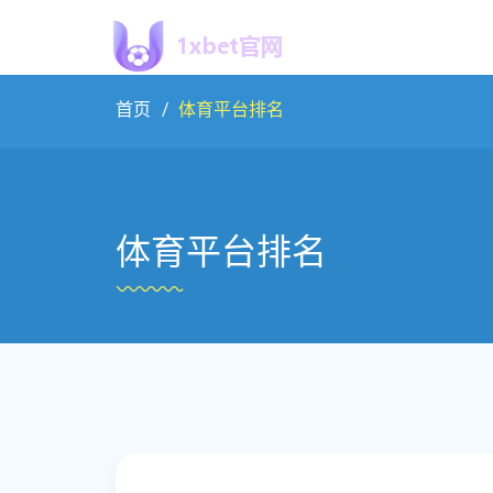
首页
体育平台排名
体育平台排名