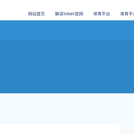
网站首页
解读1xbet官网
体育平台
体育平