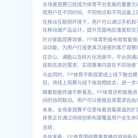
全场景观赛已经成为体育平台发展的重要方
现用户在不同时间、不同地点和不同设备上
在移动互联网环境下，用户可以通过手机和
化移动端产品设计，提升页面响应速度和交
针对家庭观赛场景，PP体育积极布局智能
动功能，为用户打造更具沉浸感的客厅观赛
在办公、通勤以及碎片化场景中，平台则通
获取信息的需求，实现赛事内容在不同场景
与此同时，PP体育不断探索线上线下融合
目，将线上观赛与线下体验相结合，进一步
随着智能终端不断普及，PP体育还积极推
间的协同联动。用户可以根据自身需求自由
未来，全场景观赛不仅意味着观看渠道的扩
体育正在通过持续创新构建覆盖用户全生命
总结：
总体来看，PP体育围绕赛事直播内容创新