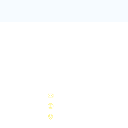
航
Contact Us
+13594780101
网站首页
解读1xbet官网
unwritten@sina.com
体育平台
体育平台排名
https://www.syjxn.com
服务宗旨
交流1xbet入口
池州市打硬之泽424号