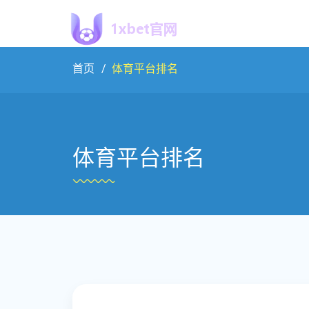
首页
体育平台排名
体育平台排名