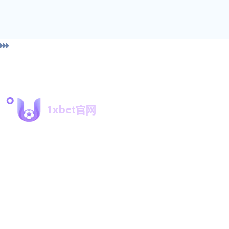
导
syjxn.com 致力于提供高标准中文资讯服务。作为
1xbet品牌的权威导航窗口，提供毫秒级比分更新与
高清直播引导，保障数据绝对实时。