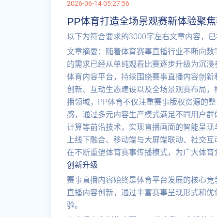
2026-06-14 05:27:56
PP体育打造全场景观赛新体验聚
以下为符合要求的3000字左右文章内容，
文章摘要：随着体育赛事直播行业不断向数
的需求已经从单纯观看比赛逐步升级为沉浸
体育内容平台，持续围绕赛事直播内容创新
创新、互动生态建设以及全场景观赛布局，
播领域，PP体育不仅注重赛事版权资源的
感，通过多元内容生产模式满足不同用户群
计算等前沿技术，实现直播画面的智能呈现
上线下融合、移动端与大屏端联动、社交互
在不断重塑体育赛事传播模式，为广大体育
创新升级
赛事直播内容始终是体育平台发展的核心竞
直播内容创新，通过丰富赛事呈现形式和优
验。