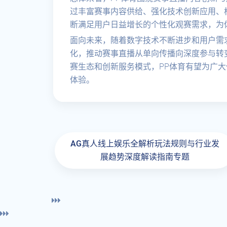
过丰富赛事内容供给、强化技术创新应用、
断满足用户日益增长的个性化观赛需求，为
面向未来，随着数字技术不断进步和用户需
化，推动赛事直播从单向传播向深度参与转
赛生态和创新服务模式，PP体育有望为广
体验。
AG真人线上娱乐全解析玩法规则与行业发
展趋势深度解读指南专题