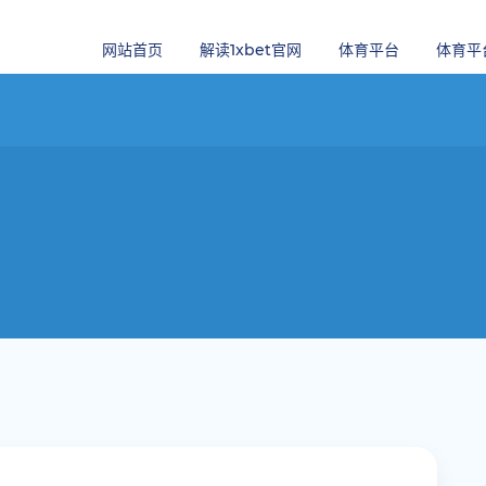
网站首页
解读1xbet官网
体育平台
体育平