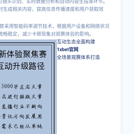
精彩镜头识别、实时数据分析和自动内容生成等环节。
时生成相关内容，提高信息传播速度和用户获取效
体育采用智能码率调节技术，根据用户设备和网络状况
流畅稳定，减少卡顿现象对观赛体验的影响。
互动生态全面构建
1xbet官网
全场景观赛体系打造