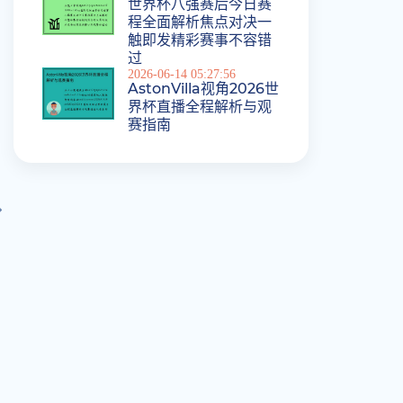
世界杯八强赛后今日赛
程全面解析焦点对决一
触即发精彩赛事不容错
过
2026-06-14 05:27:56
AstonVilla视角2026世
界杯直播全程解析与观
赛指南