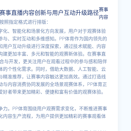
赛事
焦赛事直播内容创新与用户互动升级路径
内容
已按照指定格式进行排版：
字化、智能化和场景化方向发展，用户对于观赛体验
参与、实时互动和多维感知。PP体育作为国内领先的
和用户互动升级进行深度探索，通过技术赋能、内容
构建更加丰富、多元和智能的观赛新体验。在赛事直
整合与开发，更关注用户在观看过程中的参与感和陪伴
体的个性化需求。同时，借助大数据、人工智能、云
与精准推荐，让赛事内容触达更加高效。通过打造线
动与内容消费协同发展的全场景观赛体系，PP体育正
爱好者带来更加精彩、便捷和富有价值的观赛体验。
争力。PP体育围绕用户观赛需求变化，不断推进赛事
化内容生产流程，为用户提供更加精彩的赛事观看体