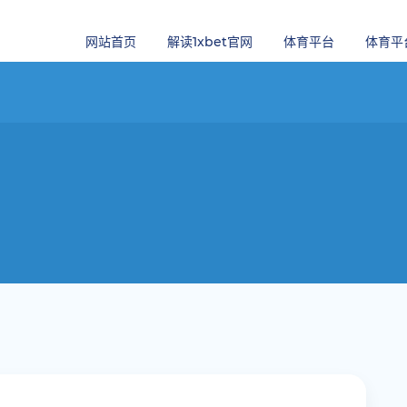
网站首页
解读1xbet官网
体育平台
体育平