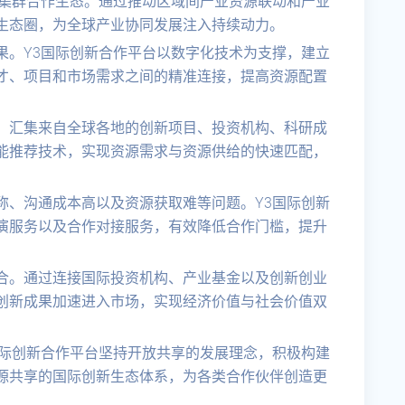
业集群合作生态。通过推动区域间产业资源联动和产业
生态圈，为全球产业协同发展注入持续动力。
果。Y3国际创新合作平台以数字化技术为支撑，建立
才、项目和市场需求之间的精准连接，提高资源配置
，汇集来自全球各地的创新项目、投资机构、科研成
能推荐技术，实现资源需求与资源供给的快速匹配，
称、沟通成本高以及资源获取难等问题。Y3国际创新
演服务以及合作对接服务，有效降低合作门槛，提升
合。通过连接国际投资机构、产业基金以及创新创业
创新成果加速进入市场，实现经济价值与社会价值双
国际创新合作平台坚持开放共享的发展理念，积极构建
源共享的国际创新生态体系，为各类合作伙伴创造更