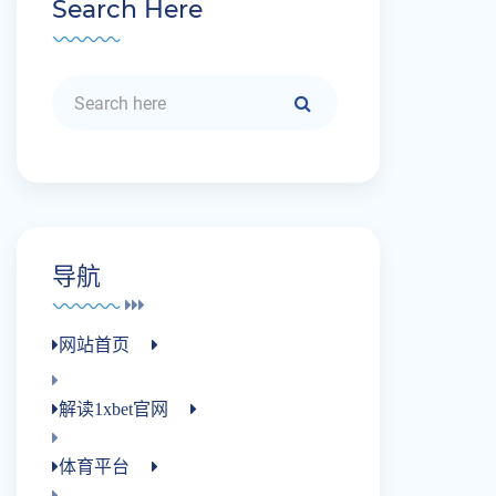
Search Here
导航
网站首页
解读1xbet官网
体育平台