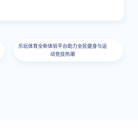
乐玩体育全新体验平台助力全民健身与运
动竞技热潮