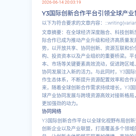
2026-06-14 20:03:19
Y3国际创新合作平台引领全球产
以下为符合要求的文章内容：
:::writing{var
文章摘要：在全球经济深度融合、科技创新
际合作已成为推动产业升级和经济高质量发
势，以开放共享、协同创新、资源互联和价
构、投资资本以及产业组织的重要桥梁。平
本、市场等关键要素高效流动，促进跨区域
协同发展注入新的活力。与此同时，Y3国
作生态体系，不断提升资源配置效率和合作
来，随着全球创新合作需求持续增长，Y3
球产业协同发展与跨境资源高效对接新格局
更加强劲的动力。
协同网络
Y3国际创新合作平台以全球化视野布局创
创新企业以及产业联盟，打造覆盖多个领域