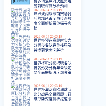
析多场焦点对决胜负走
势前瞻深度分析预测
2026-06-14 20:03:19
世界波闪耀绿茵赛场背
后的精彩瞬间与传奇故
事全面解析带你探寻奥
秘
2026-06-14 20:03:19
世界杯预选赛即时实力
分析与各队竞争格局及
晋级前景全面解析
2026-06-14 20:03:19
世界杯积分榜揭晓各队
排名形势分析与晋级前
景全面解析深度观察篇
2026-06-14 20:03:19
世界杯淘汰赛欧洲球队
比分战果全景回顾与晋
级形势深度解析报道版