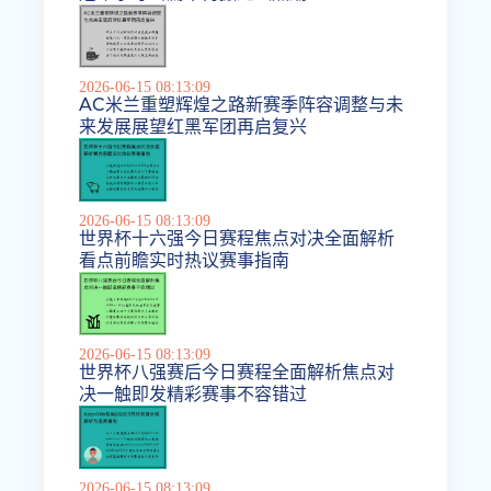
2026-06-15 08:13:09
AC米兰重塑辉煌之路新赛季阵容调整与未
来发展展望红黑军团再启复兴
2026-06-15 08:13:09
世界杯十六强今日赛程焦点对决全面解析
看点前瞻实时热议赛事指南
2026-06-15 08:13:09
世界杯八强赛后今日赛程全面解析焦点对
决一触即发精彩赛事不容错过
2026-06-15 08:13:09