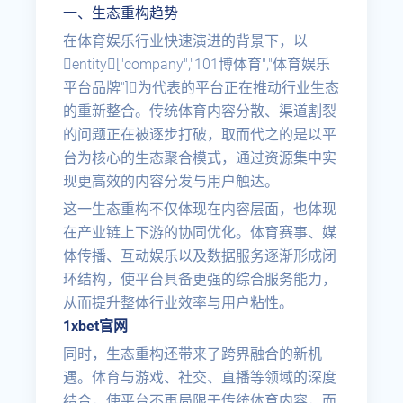
一、生态重构趋势
在体育娱乐行业快速演进的背景下，以
entity["company","101博体育","体育娱乐
平台品牌"]为代表的平台正在推动行业生态
的重新整合。传统体育内容分散、渠道割裂
的问题正在被逐步打破，取而代之的是以平
台为核心的生态聚合模式，通过资源集中实
现更高效的内容分发与用户触达。
这一生态重构不仅体现在内容层面，也体现
在产业链上下游的协同优化。体育赛事、媒
体传播、互动娱乐以及数据服务逐渐形成闭
环结构，使平台具备更强的综合服务能力，
从而提升整体行业效率与用户粘性。
1xbet官网
同时，生态重构还带来了跨界融合的新机
遇。体育与游戏、社交、直播等领域的深度
结合，使平台不再局限于传统体育内容，而