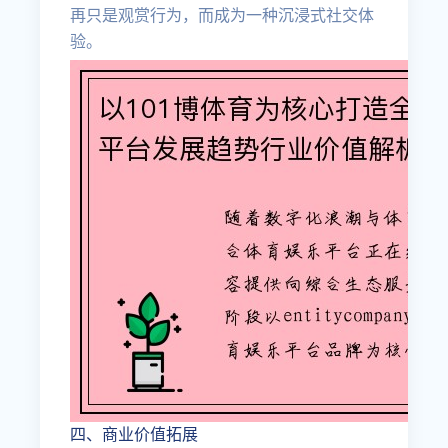
再只是观赏行为，而成为一种沉浸式社交体
验。
四、商业价值拓展