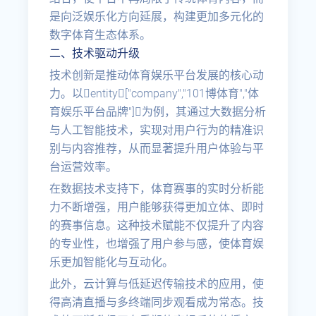
是向泛娱乐化方向延展，构建更加多元化的
数字体育生态体系。
二、技术驱动升级
技术创新是推动体育娱乐平台发展的核心动
力。以entity["company","101博体育","体
育娱乐平台品牌"]为例，其通过大数据分析
与人工智能技术，实现对用户行为的精准识
别与内容推荐，从而显著提升用户体验与平
台运营效率。
在数据技术支持下，体育赛事的实时分析能
力不断增强，用户能够获得更加立体、即时
的赛事信息。这种技术赋能不仅提升了内容
的专业性，也增强了用户参与感，使体育娱
乐更加智能化与互动化。
此外，云计算与低延迟传输技术的应用，使
得高清直播与多终端同步观看成为常态。技