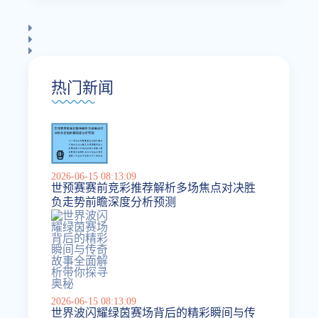
热门新闻
2026-06-15 08:13:09
世预赛赛前竞彩推荐解析多场焦点对决胜
负走势前瞻深度分析预测
2026-06-15 08:13:09
世界波闪耀绿茵赛场背后的精彩瞬间与传