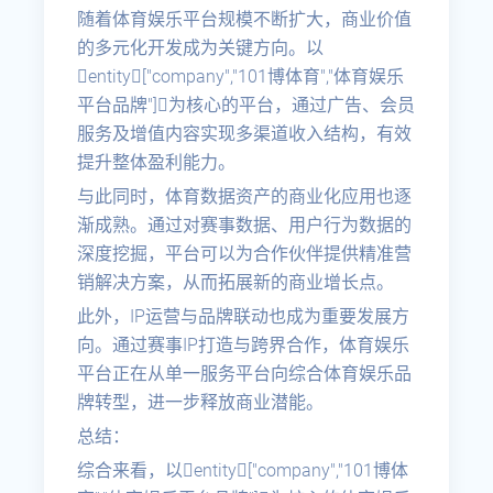
随着体育娱乐平台规模不断扩大，商业价值
的多元化开发成为关键方向。以
entity["company","101博体育","体育娱乐
平台品牌"]为核心的平台，通过广告、会员
服务及增值内容实现多渠道收入结构，有效
提升整体盈利能力。
与此同时，体育数据资产的商业化应用也逐
渐成熟。通过对赛事数据、用户行为数据的
深度挖掘，平台可以为合作伙伴提供精准营
销解决方案，从而拓展新的商业增长点。
此外，IP运营与品牌联动也成为重要发展方
向。通过赛事IP打造与跨界合作，体育娱乐
平台正在从单一服务平台向综合体育娱乐品
牌转型，进一步释放商业潜能。
总结：
综合来看，以entity["company","101博体