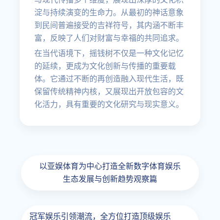
淀与持续演变的生命力。从最初的神话意象
到民间普遍接受的吉祥符号，其内涵不断丰
富，反映了人们对财富与幸福的共同追求。
在当代语境下，摇钱树不仅是一种文化记忆
的延续，更成为文化创新与传播的重要载
体。它通过不断的再创造融入现代生活，既
保留传统精神内核，又展现出开放包容的文
化活力，具有重要的文化研究与现实意义。
以亚娱体育为中心打造全新数字体育娱乐
生态发展与创新趋势观察篇
冠军娱乐引领潮流，全方位打造顶级娱乐