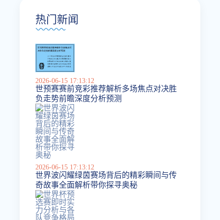
热门新闻
2026-06-15 17:13:12
世预赛赛前竞彩推荐解析多场焦点对决胜
负走势前瞻深度分析预测
2026-06-15 17:13:12
世界波闪耀绿茵赛场背后的精彩瞬间与传
奇故事全面解析带你探寻奥秘