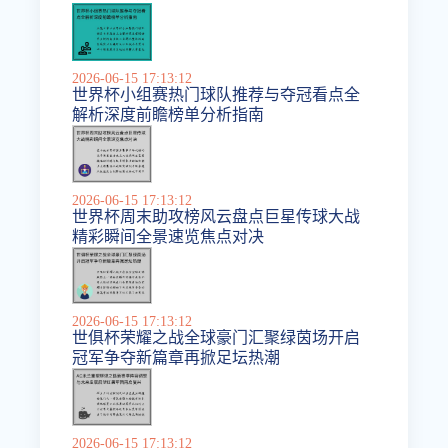
2026-06-15 17:13:12
世界杯小组赛热门球队推荐与夺冠看点全
解析深度前瞻榜单分析指南
2026-06-15 17:13:12
世界杯周末助攻榜风云盘点巨星传球大战
精彩瞬间全景速览焦点对决
2026-06-15 17:13:12
世俱杯荣耀之战全球豪门汇聚绿茵场开启
冠军争夺新篇章再掀足坛热潮
2026-06-15 17:13:12