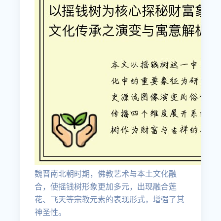
魏晋南北朝时期，佛教艺术与本土文化融
合，使摇钱树形象更加多元，出现融合莲
花、飞天等宗教元素的表现形式，增强了其
神圣性。