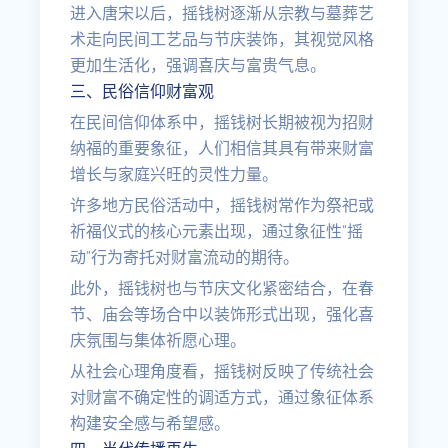
进入唐宋以后，摇钱树逐渐从宗教与墓葬艺
术走向民间工艺品与节庆装饰，其视觉风格
更加生活化，强调喜庆与富贵气息。
三、民俗信仰财富观
在民间信仰体系中，摇钱树长期被视为招财
纳福的重要象征，人们相信其具有带来财富
增长与家庭兴旺的灵性力量。
许多地方民俗活动中，摇钱树常作为祭祀或
祈福仪式的核心元素出现，通过象征性“摇
动”行为寄托对财富流动的期待。
此外，摇钱树也与节庆文化紧密结合，在春
节、庙会等场合中以装饰形式出现，强化喜
庆氛围与集体祈愿心理。
从社会心理角度看，摇钱树反映了传统社会
对财富不确定性的调适方式，通过象征体系
构建安全感与希望感。