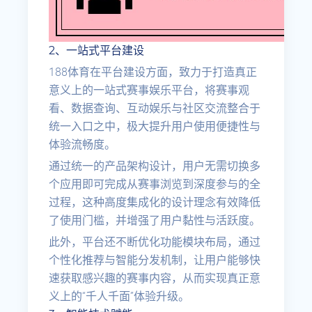
2、一站式平台建设
188体育在平台建设方面，致力于打造真正
意义上的一站式赛事娱乐平台，将赛事观
看、数据查询、互动娱乐与社区交流整合于
统一入口之中，极大提升用户使用便捷性与
体验流畅度。
通过统一的产品架构设计，用户无需切换多
个应用即可完成从赛事浏览到深度参与的全
过程，这种高度集成化的设计理念有效降低
了使用门槛，并增强了用户黏性与活跃度。
此外，平台还不断优化功能模块布局，通过
个性化推荐与智能分发机制，让用户能够快
速获取感兴趣的赛事内容，从而实现真正意
义上的“千人千面”体验升级。