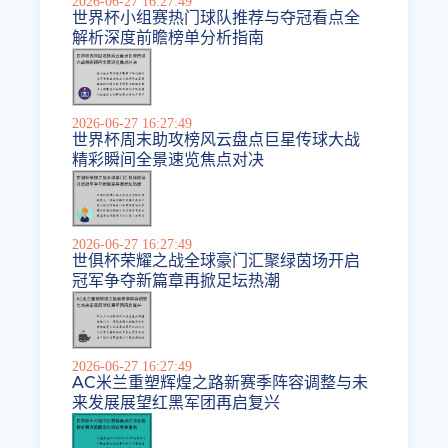
2026-06-27 16:27:49
世界杯小组赛热门球队推荐与夺冠看点全
解析深度前瞻榜单分析指南
2026-06-27 16:27:49
世界杯周末助攻榜风云盘点巨星传球大战
精彩瞬间全景速览焦点对决
2026-06-27 16:27:49
世俱杯荣耀之战全球豪门汇聚绿茵场开启
冠军争夺新篇章再掀足坛热潮
2026-06-27 16:27:49
AC米兰重塑辉煌之路新赛季阵容调整与未
来发展展望红黑军团再启复兴