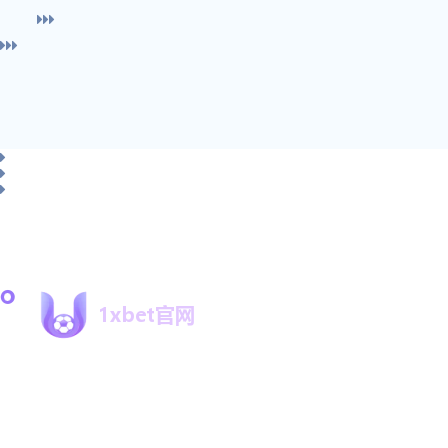
syjxn.com 致力于提供高标准中文资讯服务。作为
1xbet品牌的权威导航窗口，提供毫秒级比分更新与