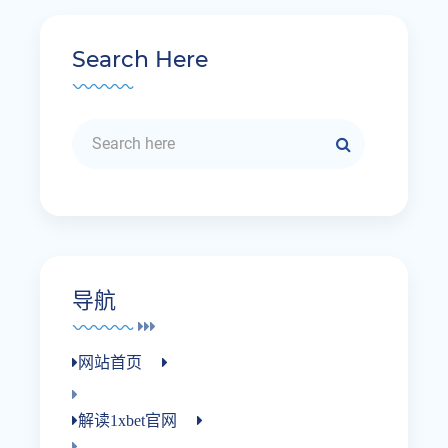
Search Here
导航
网站首页
解读1xbet官网