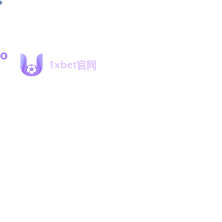
syjxn.com 致力于提供高标准中文资讯服务。作为
1xbet品牌的权威导航窗口，提供毫秒级比分更新与
高清直播引导，保障数据绝对实时。
导航