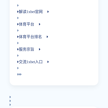
解读1xbet官网
体育平台
体育平台排名
服务宗旨
交流1xbet入口