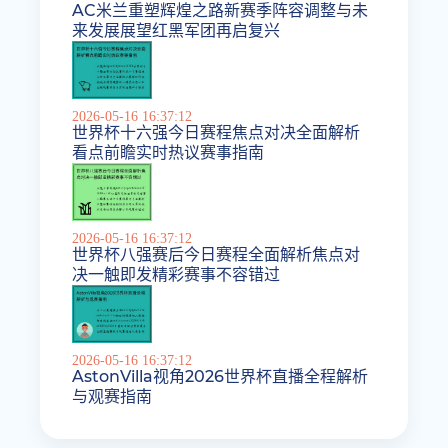
AC米兰重塑辉煌之路新赛季阵容调整与未
来发展展望红黑军团再启复兴
2026-05-16 16:37:12
世界杯十六强今日赛程焦点对决全面解析
看点前瞻实时热议赛事指南
2026-05-16 16:37:12
世界杯八强赛后今日赛程全面解析焦点对
决一触即发精彩赛事不容错过
2026-05-16 16:37:12
AstonVilla视角2026世界杯直播全程解析
与观赛指南