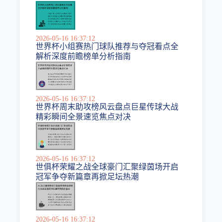
2026-05-16 16:37:12
世界杯小组赛热门球队推荐与夺冠看点全
解析深度前瞻榜单分析指南
2026-05-16 16:37:12
世界杯周末助攻榜风云盘点巨星传球大战
精彩瞬间全景速览焦点对决
2026-05-16 16:37:12
世俱杯荣耀之战全球豪门汇聚绿茵场开启
冠军争夺新篇章再掀足坛热潮
2026-05-16 16:37:12