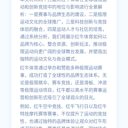
动和创新竞技中的地位与影响进行全景解
析：一是赛事与品牌生态的建设，二是极限
运动文化的全球推广，三是科技创新与竞技
体验的融合，四是运动人才与社区的培育。
通过系统分析，我们将展示红牛体育如何以
品牌为核心，整合资源、创新玩法，推动极
限运动向更广阔的全球舞台发展，并塑造出
独特的运动文化与商业模式。
红牛体育通过举办和赞助多种极限运动赛
事，成功打造了全球性的品牌生态体系。无
论是极限跳伞、赛车竞技，还是滑板、冲浪
等极限运动项目，红牛都以高水平的赛事运
营和创新形式吸引了全球观众的目光。
例如，红牛空中竞技、红牛飞行日以及红牛
特技摩托赛等赛事，不仅提升了运动的竞技
性，也通过独特的品牌体验让观众对红牛形