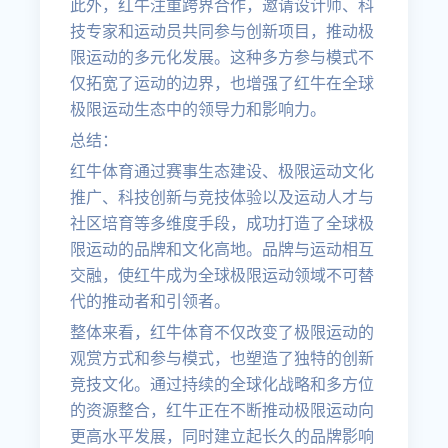
此外，红牛注重跨界合作，邀请设计师、科
技专家和运动员共同参与创新项目，推动极
限运动的多元化发展。这种多方参与模式不
仅拓宽了运动的边界，也增强了红牛在全球
极限运动生态中的领导力和影响力。
总结：
红牛体育通过赛事生态建设、极限运动文化
推广、科技创新与竞技体验以及运动人才与
社区培育等多维度手段，成功打造了全球极
限运动的品牌和文化高地。品牌与运动相互
交融，使红牛成为全球极限运动领域不可替
代的推动者和引领者。
整体来看，红牛体育不仅改变了极限运动的
观赏方式和参与模式，也塑造了独特的创新
竞技文化。通过持续的全球化战略和多方位
的资源整合，红牛正在不断推动极限运动向
更高水平发展，同时建立起长久的品牌影响