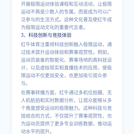
开展极限运动体验课程和互动活动，让极限
运动不再是少数人的专属，而是成为可以广
泛参与的生活方式。这种文化普及使红牛成
为极限运动文化的重要代言者。
3、科技创新与竞技体验
红牛体育注重将科技创新融入极限运动，通
过技术提升运动体验和赛事观赏性。例如，
运动员装备的智能化、赛事场地的高科技设
计，以及虚拟现实和直播技术的应用，使极
限运动不仅更加安全，也更加吸引观众参
与。
在赛事转播方面，红牛通过多机位拍摄、无
人机航拍和实时数据分析，让观众能够从多
个角度感受运动的极限魅力。这种科技与竞
技结合的方式，不仅提升了赛事观赏性，也
为运动员提供了更多专业训练数据，推动运
动水平的提升。