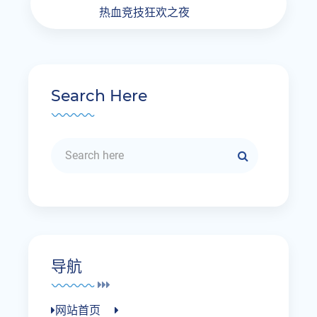
热血竞技狂欢之夜
Search Here
导航
网站首页