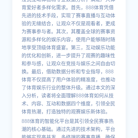
育爱好者多样化需求。首先，888体育凭借
先进的技术手段，实现了赛事直播与互动体
验的无缝结合，让观众不仅是观看者，更成
为赛事参与者。其次，其覆盖全球的赛事资
源和多样化的娱乐内容，使用户能够随时随
地享受顶级体育盛宴。第三，互动娱乐功能
的优化和创新，进一步提升了观赛的趣味性
和参与感，让观众在竞技与娱乐之间自由切
换。最后，借助数据分析和专业指导，888
体育不仅提高了用户体验的精准度，也推动
了体育娱乐行业的整体升级。通过本文的深
入分析，读者将全面理解888体育如何从技
术、内容、互动和数据四个维度，引领全民
体育热潮，打造独特的观赛娱乐新体验。
888体育的智能化平台是其引领全民赛事热
潮的核心基础。通过先进的技术架构，平台
能够实现高并发、多终端的赛事直播，确保