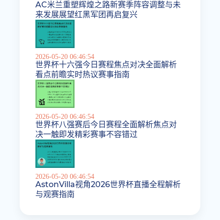
AC米兰重塑辉煌之路新赛季阵容调整与未
来发展展望红黑军团再启复兴
2026-05-20 06:46:54
世界杯十六强今日赛程焦点对决全面解析
看点前瞻实时热议赛事指南
2026-05-20 06:46:54
世界杯八强赛后今日赛程全面解析焦点对
决一触即发精彩赛事不容错过
2026-05-20 06:46:54
AstonVilla视角2026世界杯直播全程解析
与观赛指南