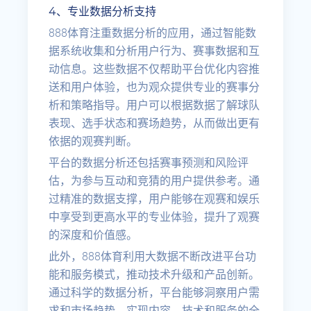
4、专业数据分析支持
888体育注重数据分析的应用，通过智能数
据系统收集和分析用户行为、赛事数据和互
动信息。这些数据不仅帮助平台优化内容推
送和用户体验，也为观众提供专业的赛事分
析和策略指导。用户可以根据数据了解球队
表现、选手状态和赛场趋势，从而做出更有
依据的观赛判断。
平台的数据分析还包括赛事预测和风险评
估，为参与互动和竞猜的用户提供参考。通
过精准的数据支撑，用户能够在观赛和娱乐
中享受到更高水平的专业体验，提升了观赛
的深度和价值感。
此外，888体育利用大数据不断改进平台功
能和服务模式，推动技术升级和产品创新。
通过科学的数据分析，平台能够洞察用户需
求和市场趋势，实现内容、技术和服务的全