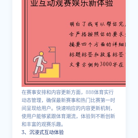
在赛事安排和内容更新方面，888体育实行
动态管理，确保最新赛事和热门比赛第一时
间呈现给用户。快速响应的内容更新机制，
使用户能够紧跟体育潮流，体验到不断创新
和丰富的观赛乐趣。
3、沉浸式互动体验