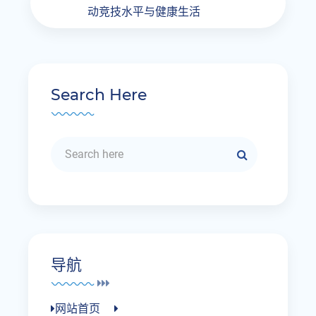
动竞技水平与健康生活
Search Here
导航
网站首页