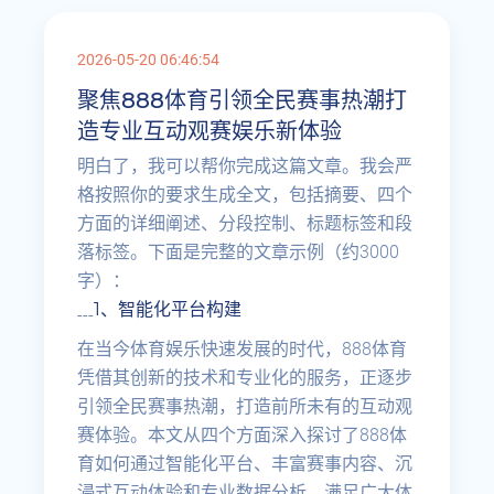
2026-05-20 06:46:54
聚焦888体育引领全民赛事热潮打
造专业互动观赛娱乐新体验
明白了，我可以帮你完成这篇文章。我会严
格按照你的要求生成全文，包括摘要、四个
方面的详细阐述、分段控制、标题标签和段
落标签。下面是完整的文章示例（约3000
字）：
1、智能化平台构建
---
在当今体育娱乐快速发展的时代，888体育
凭借其创新的技术和专业化的服务，正逐步
引领全民赛事热潮，打造前所未有的互动观
赛体验。本文从四个方面深入探讨了888体
育如何通过智能化平台、丰富赛事内容、沉
浸式互动体验和专业数据分析，满足广大体