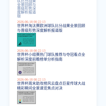
2026-06-18 00:22:13
世界杯淘汰赛欧洲球队比分战果全景回顾
与晋级形势深度解析报道版
2026-06-18 00:22:13
世界杯小组赛热门球队推荐与夺冠看点全
解析深度前瞻榜单分析指南
2026-06-18 00:22:13
世界杯周末助攻榜风云盘点巨星传球大战
精彩瞬间全景速览焦点对决