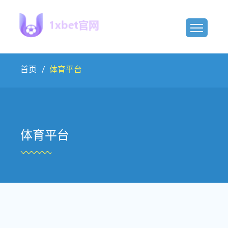
首页
体育平台
体育平台