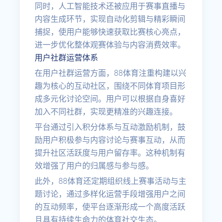
同时，人工智能技术还被应用于赛事直播与
内容生成环节，实现自动化剪辑与精彩瞬间
捕捉，使用户能够快速获取比赛核心亮点，
进一步优化整体观赛体验与内容消费效率。
用户社群运营体系
在用户社群运营方面，88体育注重构建以兴
趣为核心的互动社区，围绕不同体育项目形
成多元化讨论空间。用户可以根据自身喜好
加入不同社群，实现更精准的兴趣连接。
平台通过引入积分体系与互动激励机制，鼓
励用户积极参与内容讨论与赛事互动，从而
提升社区活跃度与用户留存率。这种机制有
效增强了用户的归属感与参与感。
此外，88体育还定期组织线上赛事活动与主
题讨论，通过多样化运营手段增强用户之间
的互动频率，使平台逐渐形成一个高度活跃
且具有持续生命力的体育社交生态。