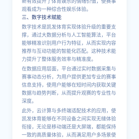
新有效提升了体育娱乐的情绪价值，使赛事
观看成为一种综合性娱乐体验。
三、数字技术赋能
数字技术是凯发体育实现体验升级的重要支
撑，通过大数据分析与人工智能算法，平台
能够精准识别用户行为特征，从而实现内容
推荐与互动功能的智能化匹配。这种技术能
力提升了整体服务效率与精准度。
在数据应用层面，平台通过实时数据采集与
赛事动态分析，为用户提供更加专业的赛事
信息支持，使用户能够在短时间内获取关键
数据与趋势判断，从而提升观赛的专业性与
深度。
此外，云计算与多终端适配技术的应用，使
凯发体育能够在不同设备之间实现无缝体验
衔接，无论是移动端还是大屏端，都能保持
一致的高质量体验，从而满足用户多场景使