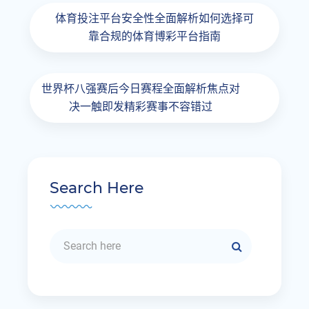
体育投注平台安全性全面解析如何选择可
靠合规的体育博彩平台指南
世界杯八强赛后今日赛程全面解析焦点对
决一触即发精彩赛事不容错过
Search Here