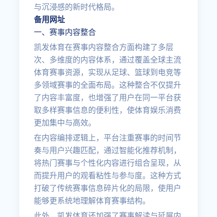
与沉浸感的新时代格局。
备用网址
一、赛事内容整合
凯发体育在赛事内容整合方面构建了多层
次、多维度的内容体系，通过覆盖全球主流
体育赛事资源，实现从足球、篮球到电竞等
多领域赛事的全面布局。这种整合不仅提升
了内容丰富度，也增强了用户在同一平台获
取多样赛事信息的便利性，使体育娱乐消费
更加集中与高效。
在内容编排逻辑上，平台注重赛事的时间节
奏与用户兴趣匹配，通过智能化推荐机制，
将热门赛事与个性化内容进行组合呈现，从
而提升用户的观看粘性与参与度。这种方式
打破了传统赛事信息碎片化的局限，使用户
能够更系统地理解体育赛事结构。
此外，凯发体育还加强了赛事解读与延展内