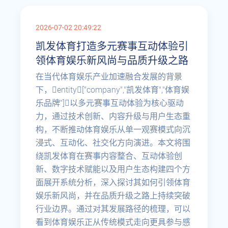
2026-07-02 20:49:22
凯发体育打造多元赛事互动体验引
领体育娱乐新风尚与品质升级之路
在当代体育娱乐产业加速融合发展的背景
下，entity["company","凯发体育","体育娱
乐品牌"]以多元赛事互动体验为核心驱动
力，通过技术创新、内容升级与用户生态重
构，不断推动体育娱乐从单一观赛模式向沉
浸式、互动化、社交化方向演进。本文将围
绕凯发体育在赛事内容整合、互动体验创
新、数字技术赋能以及用户生态构建四个方
面展开系统分析，深入探讨其如何引领体育
娱乐新风尚，并在品质升级之路上持续突破
行业边界。通过对其发展路径的梳理，可以
看到体育娱乐正从传统模式走向更具参与感