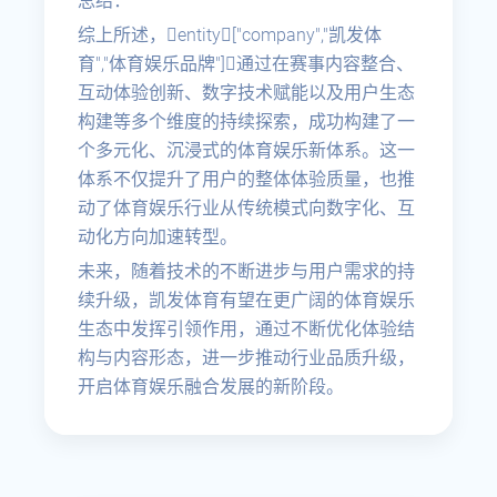
总结：
综上所述，entity["company","凯发体
育","体育娱乐品牌"]通过在赛事内容整合、
互动体验创新、数字技术赋能以及用户生态
构建等多个维度的持续探索，成功构建了一
个多元化、沉浸式的体育娱乐新体系。这一
体系不仅提升了用户的整体体验质量，也推
动了体育娱乐行业从传统模式向数字化、互
动化方向加速转型。
未来，随着技术的不断进步与用户需求的持
续升级，凯发体育有望在更广阔的体育娱乐
生态中发挥引领作用，通过不断优化体验结
构与内容形态，进一步推动行业品质升级，
开启体育娱乐融合发展的新阶段。