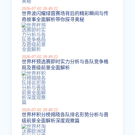
2026-07-02 20:49:22
世界波闪耀绿茵赛场背后的精彩瞬间与传
奇故事全面解析带你探寻奥秘
2026-07-02 20:49:22
世界杯预选赛即时实力分析与各队竞争格
局及晋级前景全面解析
2026-07-02 20:49:22
世界杯积分榜揭晓各队排名形势分析与晋
级前景全面解析深度观察篇