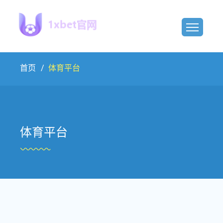
首页
体育平台
体育平台