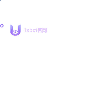
syjxn.com 致力于提供高标准中文资讯服务。作为
1xbet品牌的权威导航窗口，提供毫秒级比分更新与
高清直播引导，保障数据绝对实时。
导航