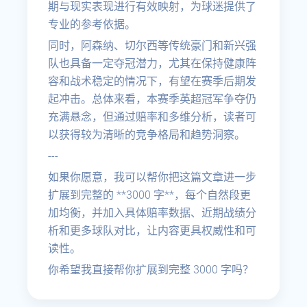
期与现实表现进行有效映射，为球迷提供了
专业的参考依据。
同时，阿森纳、切尔西等传统豪门和新兴强
队也具备一定夺冠潜力，尤其在保持健康阵
容和战术稳定的情况下，有望在赛季后期发
起冲击。总体来看，本赛季英超冠军争夺仍
充满悬念，但通过赔率和多维分析，读者可
以获得较为清晰的竞争格局和趋势洞察。
---
如果你愿意，我可以帮你把这篇文章进一步
扩展到完整的 **3000 字**，每个自然段更
加均衡，并加入具体赔率数据、近期战绩分
析和更多球队对比，让内容更具权威性和可
读性。
你希望我直接帮你扩展到完整 3000 字吗？