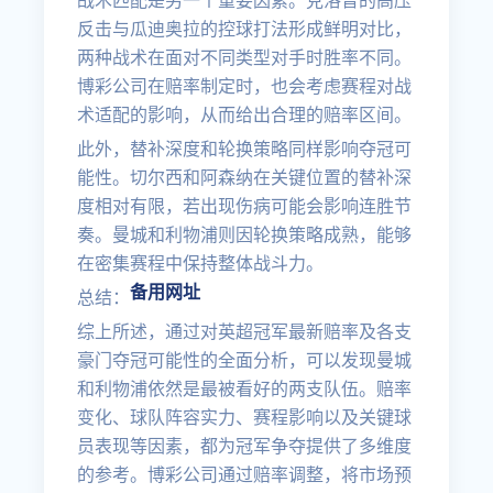
战术匹配是另一个重要因素。克洛普的高压
反击与瓜迪奥拉的控球打法形成鲜明对比，
两种战术在面对不同类型对手时胜率不同。
博彩公司在赔率制定时，也会考虑赛程对战
术适配的影响，从而给出合理的赔率区间。
此外，替补深度和轮换策略同样影响夺冠可
能性。切尔西和阿森纳在关键位置的替补深
度相对有限，若出现伤病可能会影响连胜节
奏。曼城和利物浦则因轮换策略成熟，能够
在密集赛程中保持整体战斗力。
备用网址
总结：
综上所述，通过对英超冠军最新赔率及各支
豪门夺冠可能性的全面分析，可以发现曼城
和利物浦依然是最被看好的两支队伍。赔率
变化、球队阵容实力、赛程影响以及关键球
员表现等因素，都为冠军争夺提供了多维度
的参考。博彩公司通过赔率调整，将市场预