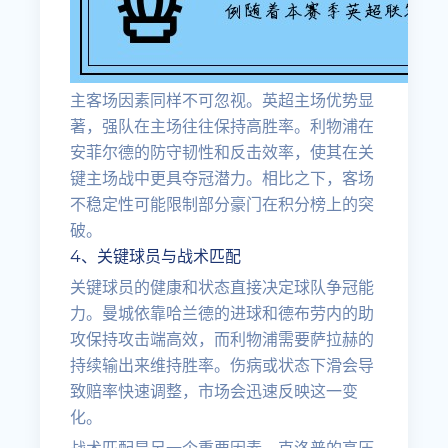
主客场因素同样不可忽视。英超主场优势显
著，强队在主场往往保持高胜率。利物浦在
安菲尔德的防守韧性和反击效率，使其在关
键主场战中更具夺冠潜力。相比之下，客场
不稳定性可能限制部分豪门在积分榜上的突
破。
4、关键球员与战术匹配
关键球员的健康和状态直接决定球队争冠能
力。曼城依靠哈兰德的进球和德布劳内的助
攻保持攻击端高效，而利物浦需要萨拉赫的
持续输出来维持胜率。伤病或状态下滑会导
致赔率快速调整，市场会迅速反映这一变
化。