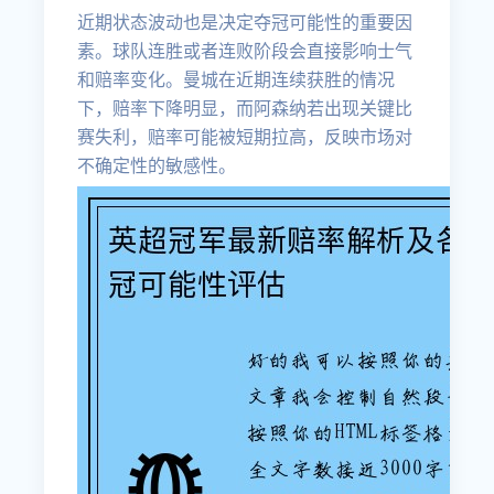
近期状态波动也是决定夺冠可能性的重要因
素。球队连胜或者连败阶段会直接影响士气
和赔率变化。曼城在近期连续获胜的情况
下，赔率下降明显，而阿森纳若出现关键比
赛失利，赔率可能被短期拉高，反映市场对
不确定性的敏感性。