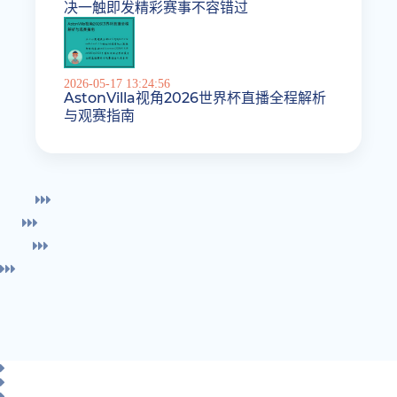
决一触即发精彩赛事不容错过
2026-05-17 13:24:56
AstonVilla视角2026世界杯直播全程解析
与观赛指南