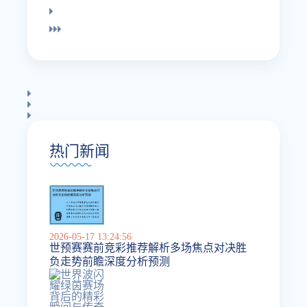
热门新闻
2026-05-17 13:24:56
世预赛赛前竞彩推荐解析多场焦点对决胜
负走势前瞻深度分析预测