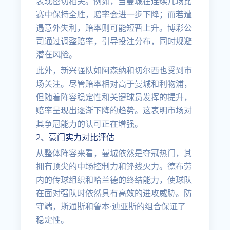
表现密切相关。例如，当曼城在连续几场比
赛中保持全胜，赔率会进一步下降；而若遭
遇意外失利，赔率则可能短暂上升。博彩公
司通过调整赔率，引导投注分布，同时规避
潜在风险。
此外，新兴强队如阿森纳和切尔西也受到市
场关注。尽管赔率相对高于曼城和利物浦，
但随着阵容稳定性和关键球员发挥的提升，
赔率呈现出逐渐下降的趋势。这表明市场对
其争冠能力的认可正在增强。
2、豪门实力对比评估
从整体阵容来看，曼城依然是夺冠热门，其
拥有顶尖的中场控制力和锋线火力。德布劳
内的传球组织和哈兰德的终结能力，使球队
在面对强队时依然具有高效的进攻威胁。防
守端，斯通斯和鲁本·迪亚斯的组合保证了
稳定性。