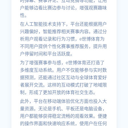
时弹幕、赛事评论、互动竞猜等功能，让用
户能够边看比赛边参与讨论，增强观赛趣味
性。
在人工智能技术支持下，平台还能根据用户
兴趣偏好，智能推荐相关赛事内容。通过分
析用户观看记录和行为习惯，e世博体育为
不同用户提供个性化赛事推荐服务，提升用
户停留时间和平台活跃度。
为了增强赛事参与感，e世博体育还打造了
多维度互动系统。用户不仅能够参与实时数
据预测，还能通过社区互动与全球体育爱好
者展开交流。这样的互动模式打破了地域限
制，形成了更加开放的体育社交生态。
此外，平台在移动端体验优化方面也投入大
量资源。无论是手机、平板还是电脑设备，
用户都能够获得稳定流畅的观看效果。便捷
的操作界面和快速响应系统，使用户在任何