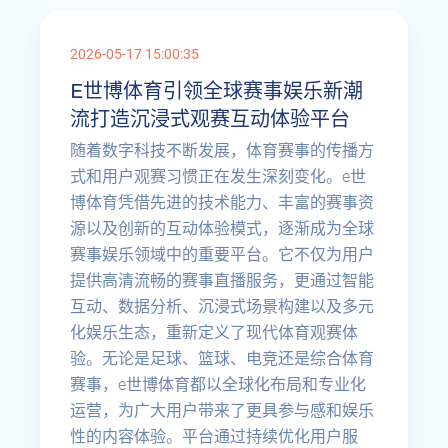
2026-05-17 15:00:35
E世博体育引领全球赛事娱乐新潮
流打造沉浸式观赛互动体验平台
随着数字科技不断发展，体育赛事的传播方
式和用户观赛习惯正在发生深刻变化。e世
博体育凭借先进的技术能力、丰富的赛事资
源以及创新的互动体验模式，逐渐成为全球
赛事娱乐领域中的重要平台。它不仅为用户
提供高清流畅的赛事直播服务，更通过智能
互动、数据分析、沉浸式场景构建以及多元
化娱乐生态，重新定义了现代体育观赛体
验。无论是足球、篮球、电竞还是综合体育
赛事，e世博体育都以全球化布局和专业化
运营，为广大用户带来了更具参与感和娱乐
性的内容体验。平台通过持续优化用户服