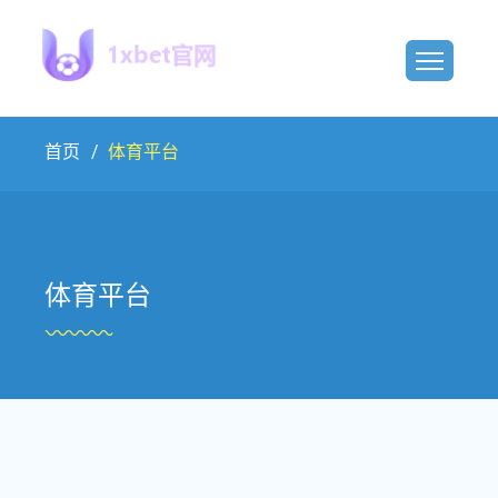
首页
体育平台
体育平台